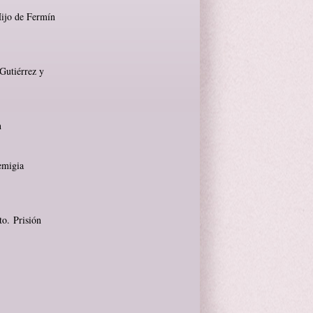
Hijo de Fermín
Gutiérrez y
n
emigia
to. Prisión