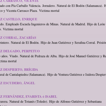
Z CARRASCO, VICENTE
ado con Pía Carballo Valencia. Jornalero. Natural de El Bodón (Salamanca). 
co y Vicenta Carrasco Plaza. Victima mortal
Z CASTILLO, ENRIQUE
udo. Empleado Escuela Ingenieros de Minas. Natural de Madrid. Hijo de León 
lo. Victima mortal
Z CORRAL, ZACARÍAS
intero. Natural de El Bodón. Hijo de Juan Gutiérrez y Serafina Corral. Prisió
Z DELGADO, PERPETUO
 años. Viudo. Natural de Pedraza de Alba. Hijo de José Manuel Gutiérrez y R
ctima mortal
Z DESPIERTO, BRÍGIDA
ural de Cantalapiedra (Salamanca). Hijo de Ventura Gutiérrez e Isidora Despier
Z ESCUDERO, ÁNGEL
Z FERNÁNDEZ, EVARISTA ó ISABEL
turera. Natural de Totanés (Toledo). Hijo de Alfonso Gutiérrez y Sebastiana