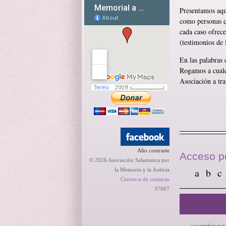
Presentamos aquí
como personas qu
cada caso ofrec
(testimonios de 
En las palabras 
Rogamos a cualqu
Asociación a tra
Alto contraste
Acceso po
© 2026 Asociación Salamanca por
a
b
c
la Memoria y la Justicia
Correo-e de contacto
37007