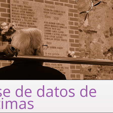
e de datos de
timas