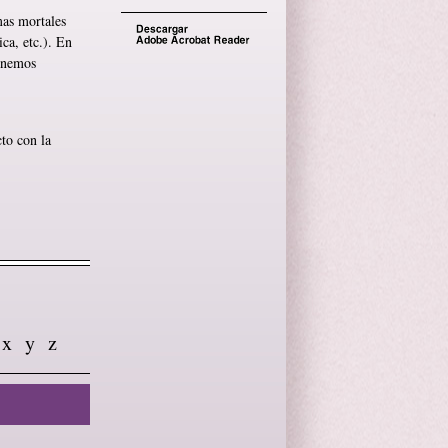
mas mortales
ca, etc.). En
ponemos
to con la
x
y
z