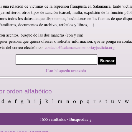
 una relación de víctimas de la represión franquista en Salamanca, tanto vícti
e sufrieron otros tipos de sanción (cárcel, multa, expulsión de la función públi
emos todos los datos de que disponemos, basándonos en las fuentes de que dis
familiares, documentos de archivo, artículos y libros, ...).
con acentos, busque de las dos maneras (con y sin).
ier persona que quiera ofrecer o solicitar información, que se ponga en contac
vés del correo electrónico:
contacto@salamancamemoriayjusticia.org
Usar búsqueda avanzada
r orden alfabético
d
e
f
g
h
i
j
k
l
m
n
o
p
q
r
s
t
u
v
w
· Búsqueda:
1655 resultados
g