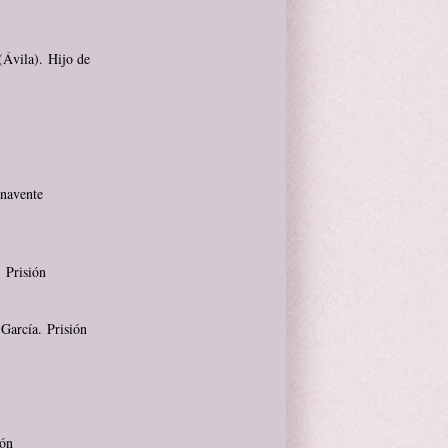
(Ávila). Hijo de
enavente
 Prisión
García. Prisión
ión