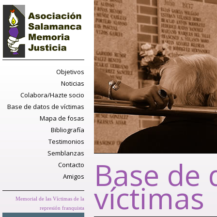
Objetivos
Noticias
Colabora/Hazte socio
Base de datos de víctimas
Mapa de fosas
Bibliografía
Testimonios
Semblanzas
Base de 
Contacto
Amigos
víctimas
Memorial de las Víctimas de la
represión franquista