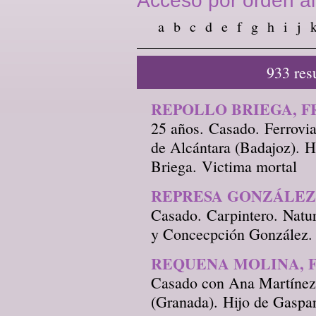
Acceso por orden al
a
b
c
d
e
f
g
h
i
j
933 res
REPOLLO BRIEGA, F
25 años. Casado. Ferrovia
de Alcántara (Badajoz). H
Briega. Victima mortal
REPRESA GONZÁLEZ
Casado. Carpintero. Natu
y Concecpción González. 
REQUENA MOLINA, 
Casado con Ana Martínez.
(Granada). Hijo de Gaspar