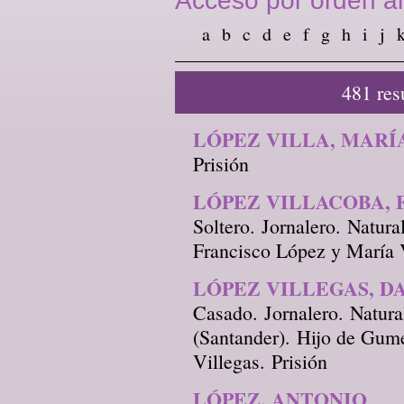
Acceso por orden al
a
b
c
d
e
f
g
h
i
j
481 res
LÓPEZ VILLA, MARÍ
Prisión
LÓPEZ VILLACOBA, 
Soltero. Jornalero. Natura
Francisco López y María V
LÓPEZ VILLEGAS, D
Casado. Jornalero. Natura
(Santander). Hijo de Gu
Villegas. Prisión
LÓPEZ, ANTONIO