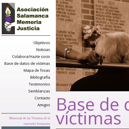
Objetivos
Noticias
Colabora/Hazte socio
Base de datos de víctimas
Mapa de fosas
Bibliografía
Testimonios
Semblanzas
Base de 
Contacto
Amigos
víctimas
Memorial de las Víctimas de la
represión franquista