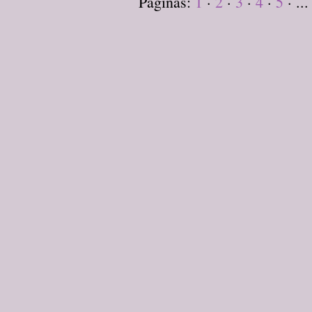
Páginas:
1
·
2
·
3
·
4
·
5
· ...