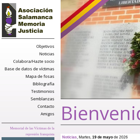
Objetivos
Noticias
Colabora/Hazte socio
Base de datos de víctimas
Mapa de fosas
Bibliografía
Testimonios
Semblanzas
Bienveni
Contacto
Amigos
Memorial de las Víctimas de la
represión franquista
Noticias
, Martes,
19 de mayo
de 2026