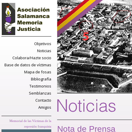
Objetivos
Noticias
Colabora/Hazte socio
Base de datos de víctimas
Mapa de fosas
Bibliografía
Testimonios
Semblanzas
Contacto
Amigos
Memorial de las Víctimas de la
Nota de Prensa
represión franquista