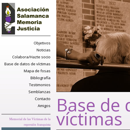
Objetivos
Noticias
Colabora/Hazte socio
Base de datos de víctimas
Mapa de fosas
Bibliografía
Testimonios
Semblanzas
Base de 
Contacto
Amigos
víctimas
Memorial de las Víctimas de la
represión franquista