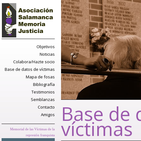
Objetivos
Noticias
Colabora/Hazte socio
Base de datos de víctimas
Mapa de fosas
Bibliografía
Testimonios
Semblanzas
Base de 
Contacto
Amigos
víctimas
Memorial de las Víctimas de la
represión franquista