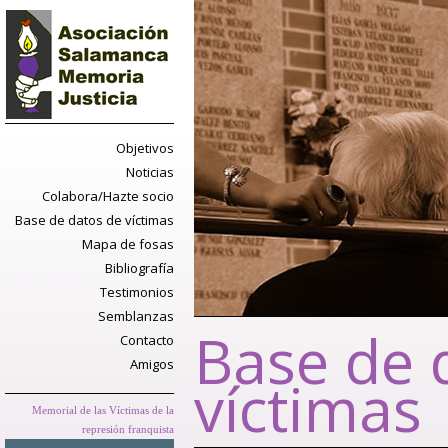
Objetivos
Noticias
Colabora/Hazte socio
Base de datos de víctimas
Mapa de fosas
Bibliografía
Testimonios
Semblanzas
Base de 
Contacto
Amigos
víctimas
Memorial de las Víctimas de la
represión franquista