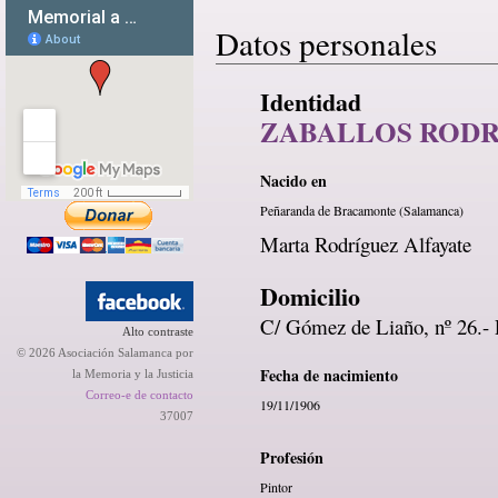
Datos personales
Identidad
ZABALLOS RODR
Nacido en
Peñaranda de Bracamonte (Salamanca)
Marta Rodríguez Alfayate
Domicilio
C/ Gómez de Liaño, nº 26.-
Alto contraste
© 2026 Asociación Salamanca por
Fecha de nacimiento
la Memoria y la Justicia
Correo-e de contacto
19/11/1906
37007
Profesión
Pintor