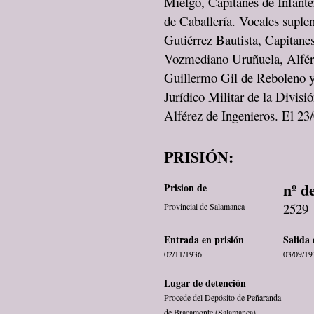
Mielgo, Capitanes de Infante
de Caballería. Vocales suple
Gutiérrez Bautista, Capitanes
Vozmediano Uruñuela, Alfére
Guillermo Gil de Reboleno y 
Jurídico Militar de la Divis
Alférez de Ingenieros. El 23
PRISIÓN:
nº d
Prision de
2529
Provincial de Salamanca
Entrada en prisión
Salida 
02/11/1936
03/09/19
Lugar de detención
Procede del Depósito de Peñaranda
de Bracamonte (Salamanca)