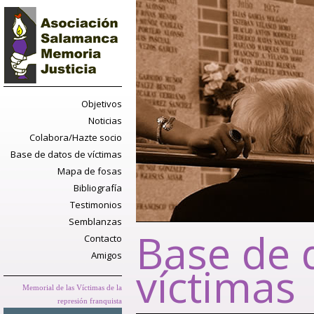
Objetivos
Noticias
Colabora/Hazte socio
Base de datos de víctimas
Mapa de fosas
Bibliografía
Testimonios
Semblanzas
Base de 
Contacto
Amigos
víctimas
Memorial de las Víctimas de la
represión franquista