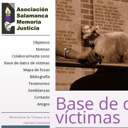
Objetivos
Noticias
Colabora/Hazte socio
Base de datos de víctimas
Mapa de fosas
Bibliografía
Testimonios
Semblanzas
Base de 
Contacto
Amigos
víctimas
Memorial de las Víctimas de la
represión franquista