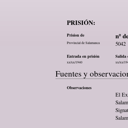
PRISIÓN:
nº d
Prision de
5042
Provincial de Salamanca
Entrada en prisión
Salida 
xx/xx/1940
xx/xx/19
Fuentes y observacio
Observaciones
El Exp
Salam
Signa
Sala