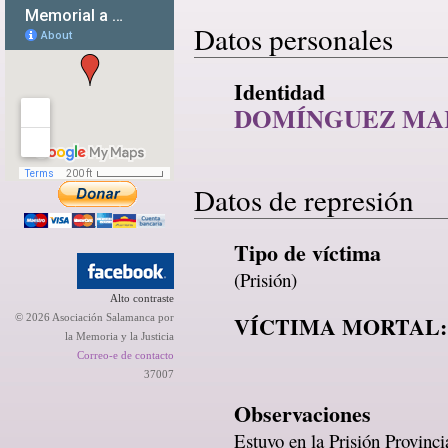
Datos personales
Identidad
DOMÍNGUEZ MAR
Datos de represión
Tipo de víctima
(Prisión)
Alto contraste
VÍCTIMA MORTAL:
© 2026 Asociación Salamanca por
la Memoria y la Justicia
Correo-e de contacto
37007
Observaciones
Estuvo en la Prisión Provinc