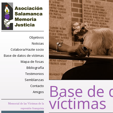
Objetivos
Noticias
Colabora/Hazte socio
Base de datos de víctimas
Mapa de fosas
Bibliografía
Testimonios
Semblanzas
Base de 
Contacto
Amigos
víctimas
Memorial de las Víctimas de la
represión franquista