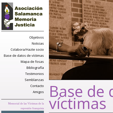
Objetivos
Noticias
Colabora/Hazte socio
Base de datos de víctimas
Mapa de fosas
Bibliografía
Testimonios
Semblanzas
Base de 
Contacto
Amigos
víctimas
Memorial de las Víctimas de la
represión franquista