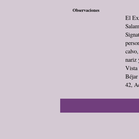
Observaciones
El Exp
Salam
Signa
person
calvo,
nariz 
Vista
Béjar 
42, A