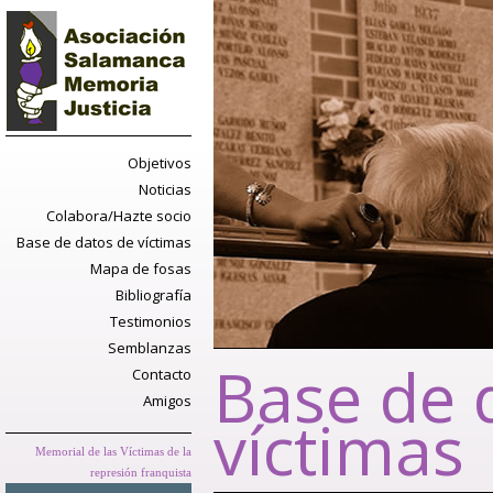
Objetivos
Noticias
Colabora/Hazte socio
Base de datos de víctimas
Mapa de fosas
Bibliografía
Testimonios
Semblanzas
Base de 
Contacto
Amigos
víctimas
Memorial de las Víctimas de la
represión franquista