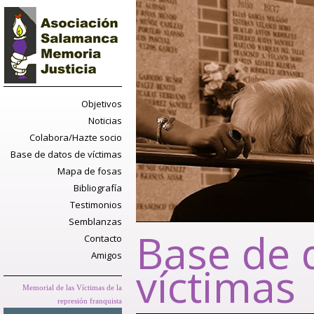
Objetivos
Noticias
Colabora/Hazte socio
Base de datos de víctimas
Mapa de fosas
Bibliografía
Testimonios
Semblanzas
Base de 
Contacto
Amigos
víctimas
Memorial de las Víctimas de la
represión franquista