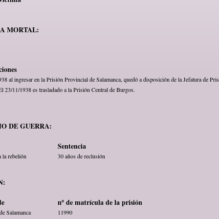
MA MORTAL:
ciones
38 al ingresar en la Prisión Provincial de Salamanca, quedó a disposición de la Jefatura de Pri
El 23/11/1938 es trasladado a la Prisión Central de Burgos.
JO DE GUERRA:
Sentencia
 la rebelión
30 años de reclusión
N:
de
nº de matrícula de la prisión
 de Salamanca
11990