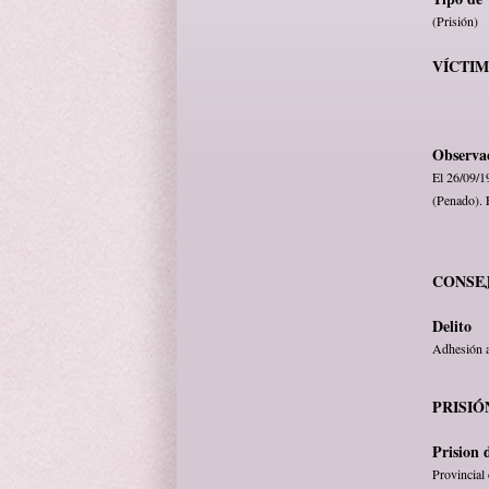
(Prisión)
VÍCTI
Observa
El 26/09/19
(Penado). 
CONSE
Delito
Adhesión a
PRISIÓ
Prision 
Provincial