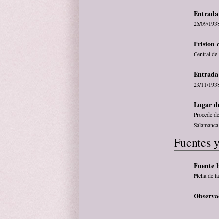
Entrada 
26/09/193
Prision 
Central de
Entrada 
23/11/193
Lugar de
Procede de 
Salamanca
Fuentes y
Fuente b
Ficha de l
Observa