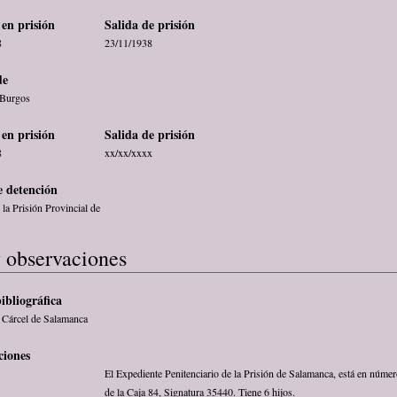
en prisión
Salida de prisión
8
23/11/1938
de
 Burgos
en prisión
Salida de prisión
8
xx/xx/xxxx
 detención
la Prisión Provincial de
 observaciones
ibliográfica
a Cárcel de Salamanca
ciones
El Expediente Penitenciario de la Prisión de Salamanca, está en núme
de la Caja 84, Signatura 35440. Tiene 6 hijos.