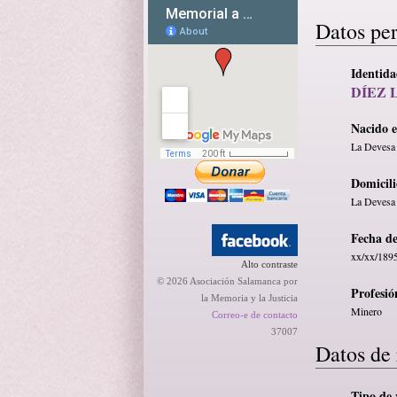
Datos pe
Identid
DÍEZ 
Nacido 
La Devesa
Domicili
La Devesa
Fecha d
xx/xx/189
Alto contraste
© 2026 Asociación Salamanca por
Profesió
la Memoria y la Justicia
Minero
Correo-e de contacto
37007
Datos de 
Tipo de 