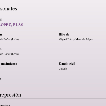
rsonales
ad
LÓPEZ, BLAS
en
Hijo de
 de Boñar (León)
Miguel Díez y Manuela López
o
 de Boñar (León)
e nacimiento
Estado civil
5
Casado
n
represión
víctima