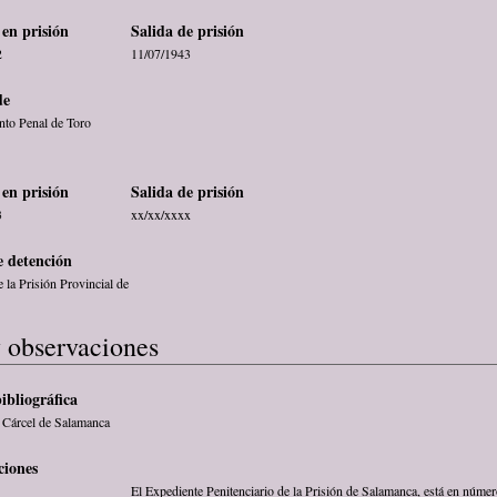
en prisión
Salida de prisión
2
11/07/1943
de
to Penal de Toro
en prisión
Salida de prisión
3
xx/xx/xxxx
 detención
 la Prisión Provincial de
 observaciones
ibliográfica
a Cárcel de Salamanca
ciones
El Expediente Penitenciario de la Prisión de Salamanca, está en núme