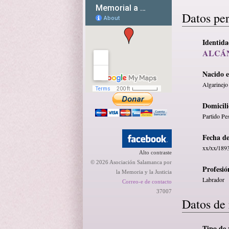
Datos pe
Identid
ALCÁ
Nacido 
Algarinejo
Domicili
Partido Pe
Fecha d
xx/xx/189
Alto contraste
© 2026 Asociación Salamanca por
Profesió
la Memoria y la Justicia
Labrador
Correo-e de contacto
37007
Datos de 
Tipo de 