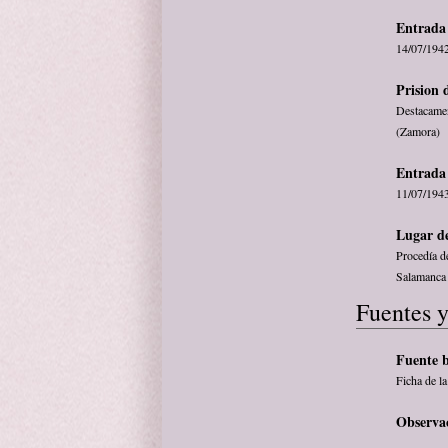
Entrada 
14/07/194
Prision 
Destacamen
(Zamora)
Entrada 
11/07/194
Lugar de
Procedía de
Salamanca
Fuentes y
Fuente b
Ficha de l
Observa