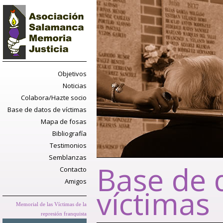
Objetivos
Noticias
Colabora/Hazte socio
Base de datos de víctimas
Mapa de fosas
Bibliografía
Testimonios
Semblanzas
Base de 
Contacto
Amigos
víctimas
Memorial de las Víctimas de la
represión franquista