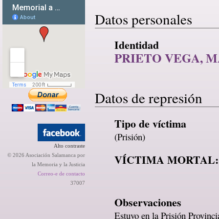
Datos personales
Identidad
PRIETO VEGA, 
Datos de represión
Tipo de víctima
(Prisión)
Alto contraste
VÍCTIMA MORTAL:
© 2026 Asociación Salamanca por
la Memoria y la Justicia
Correo-e de contacto
37007
Observaciones
Estuvo en la Prisión Provinc