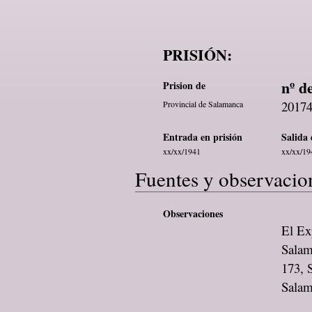
PRISIÓN:
nº d
Prision de
2017
Provincial de Salamanca
Entrada en prisión
Salida 
xx/xx/1941
xx/xx/19
Fuentes y observacio
Observaciones
El Exp
Salam
173, 
Sala