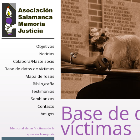
Objetivos
Noticias
Colabora/Hazte socio
Base de datos de víctimas
Mapa de fosas
Bibliografía
Testimonios
Semblanzas
Base de 
Contacto
Amigos
víctimas
Memorial de las Víctimas de la
represión franquista