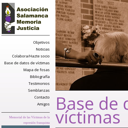
Objetivos
Noticias
Colabora/Hazte socio
Base de datos de víctimas
Mapa de fosas
Bibliografía
Testimonios
Semblanzas
Base de 
Contacto
Amigos
víctimas
Memorial de las Víctimas de la
represión franquista