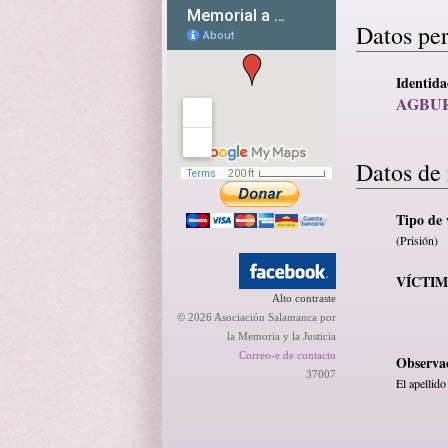
Datos pe
Identid
AGBUR
Datos de 
Tipo de 
(Prisión)
VÍCTI
Alto contraste
© 2026 Asociación Salamanca por
la Memoria y la Justicia
Correo-e de contacto
Observa
37007
El apellid