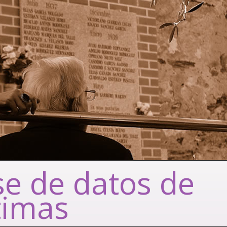
e de datos de
timas