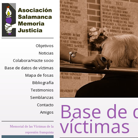
Objetivos
Noticias
Colabora/Hazte socio
Base de datos de víctimas
Mapa de fosas
Bibliografía
Testimonios
Semblanzas
Base de 
Contacto
Amigos
víctimas
Memorial de las Víctimas de la
represión franquista