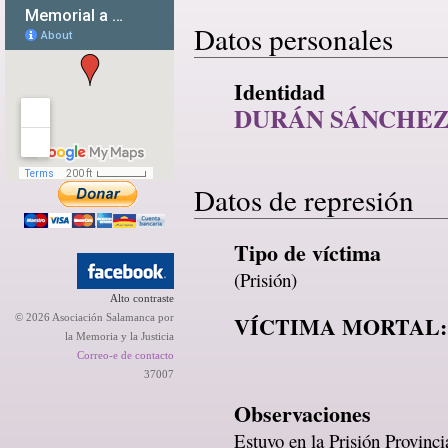
Datos personales
Identidad
DURÁN SÁNCHEZ
Datos de represión
Tipo de víctima
(Prisión)
Alto contraste
VÍCTIMA MORTAL:
© 2026 Asociación Salamanca por
la Memoria y la Justicia
Correo-e de contacto
37007
Observaciones
Estuvo en la Prisión Provinc