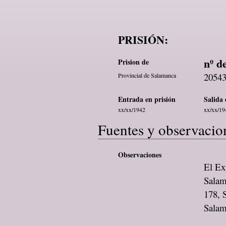
PRISIÓN:
nº d
Prision de
2054
Provincial de Salamanca
Entrada en prisión
Salida 
xx/xx/1942
xx/xx/19
Fuentes y observacio
Observaciones
El Exp
Salam
178, 
Sala