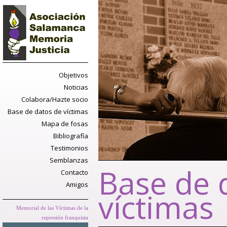
Objetivos
Noticias
Colabora/Hazte socio
Base de datos de víctimas
Mapa de fosas
Bibliografía
Testimonios
Semblanzas
Base de 
Contacto
Amigos
víctimas
Memorial de las Víctimas de la
represión franquista