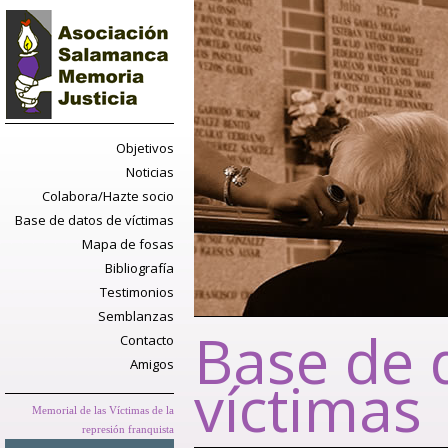
Objetivos
Noticias
Colabora/Hazte socio
Base de datos de víctimas
Mapa de fosas
Bibliografía
Testimonios
Semblanzas
Base de 
Contacto
Amigos
víctimas
Memorial de las Víctimas de la
represión franquista