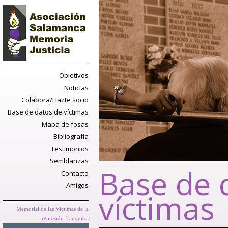
Objetivos
Noticias
Colabora/Hazte socio
Base de datos de víctimas
Mapa de fosas
Bibliografía
Testimonios
Semblanzas
Base de 
Contacto
Amigos
víctimas
Memorial de las Víctimas de la
represión franquista