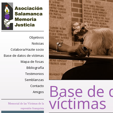
Objetivos
Noticias
Colabora/Hazte socio
Base de datos de víctimas
Mapa de fosas
Bibliografía
Testimonios
Semblanzas
Base de 
Contacto
Amigos
víctimas
Memorial de las Víctimas de la
represión franquista