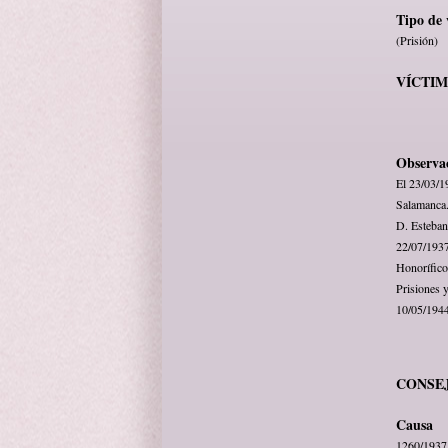
Tipo de 
(Prisión)
VÍCTI
Observa
El 23/03/1
Salamanca.
D. Esteban 
22/07/1937
Honorífico
Prisiones 
10/05/1944
CONSE
Causa
1260/1937