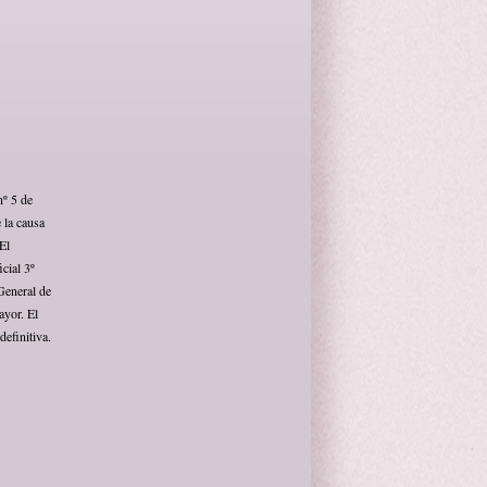
nº 5 de
 la causa
El
cial 3º
General de
ayor. El
efinitiva.