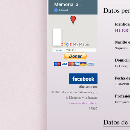
Datos pe
Identid
HUERT
Nacido 
Sequeros
Domicili
C/ Oeste, 
Fecha d
20/04/190
Alto contraste
© 2026 Asociación Salamanca por
Profesió
la Memoria y la Justicia
Ferroviari
Correo-e de contacto
37007
Datos de 