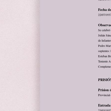
Fecha de
22/07/193
Observa
Se celebró 
Julián Sán
de Infante
Pedro Mart
suplentes:
Esteban Br
Teniente A
Complement
PRISIÓ
Prision 
Provincial
Entrada 
23/03/193