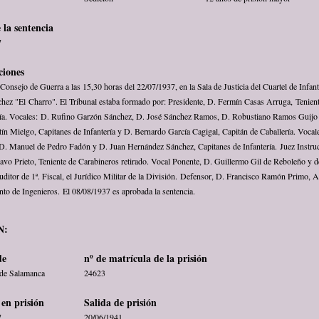
 la sentencia
7
ciones
Consejo de Guerra a las 15,30 horas del 22/07/1937, en la Sala de Justicia del Cuartel de Infant
chez "El Charro". El Tribunal estaba formado por: Presidente, D. Fermín Casas Arruga, Tenien
ría. Vocales: D. Rufino Garzón Sánchez, D. José Sánchez Ramos, D. Robustiano Ramos Guijo
ín Mielgo, Capitanes de Infantería y D. Bernardo García Cagigal, Capitán de Caballería. Vocal
 D. Manuel de Pedro Fadón y D. Juan Hernández Sánchez, Capitanes de Infantería. Juez Instruc
avo Prieto, Teniente de Carabineros retirado. Vocal Ponente, D. Guillermo Gil de Reboleño y d
uditor de 1ª. Fiscal, el Jurídico Militar de la División. Defensor, D. Francisco Ramón Primo, A
o de Ingenieros. El 08/08/1937 es aprobada la sentencia.
N:
de
nº de matrícula de la prisión
 de Salamanca
24623
en prisión
Salida de prisión
7
20/06/1941