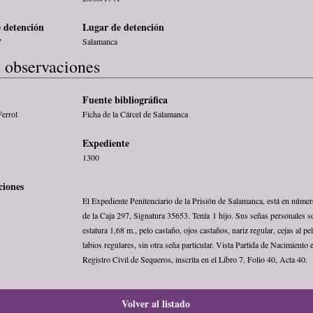
 detención
Lugar de detención
7
Salamanca
 observaciones
Fuente bibliográfica
Ferrol
Ficha de la Cárcel de Salamanca
Expediente
1300
ciones
El Expediente Penitenciario de la Prisión de Salamanca, está en núme
de la Caja 297, Signatura 35653. Tenía 1 hijo. Sus señas personales s
estatura 1,68 m., pelo castaño, ojos castaños, nariz regular, cejas al pel
labios regulares, sin otra seña particular. Vista Partida de Nacimiento e
Registro Civil de Sequeros, inscrita en el Libro 7, Folio 40, Acta 40.
Volver al listado