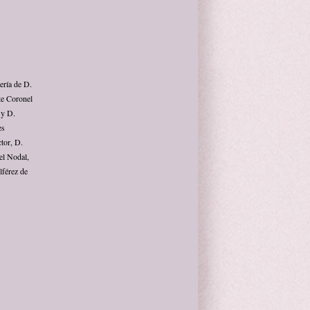
ería de D.
te Coronel
 y D.
es
tor, D.
el Nodal,
lférez de