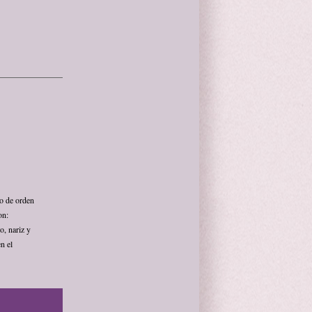
ro de orden
on:
o, nariz y
n el