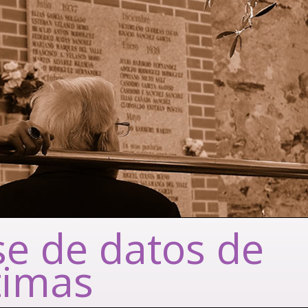
e de datos de
timas