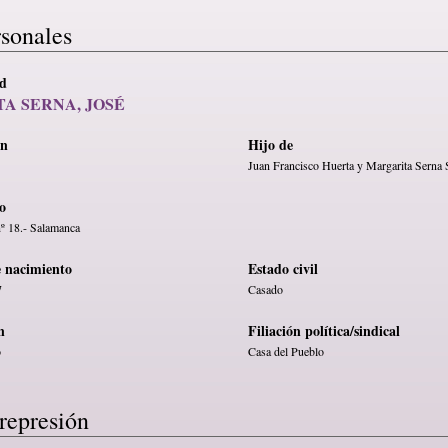
rsonales
ad
A SERNA, JOSÉ
en
Hijo de
Juan Francisco Huerta y Margarita Serna
o
nº 18.- Salamanca
e nacimiento
Estado civil
7
Casado
n
Filiación política/sindical
o
Casa del Pueblo
represión