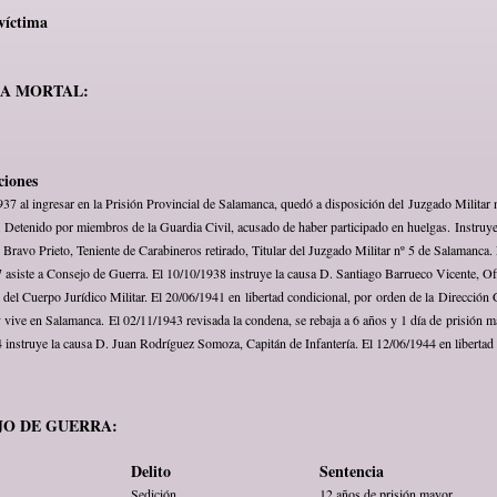
víctima
MA MORTAL:
ciones
937 al ingresar en la Prisión Provincial de Salamanca, quedó a disposición del Juzgado Militar 
 Detenido por miembros de la Guardia Civil, acusado de haber participado en huelgas. Instruye
Bravo Prieto, Teniente de Carabineros retirado, Titular del Juzgado Militar nº 5 de Salamanca. 
 asiste a Consejo de Guerra. El 10/10/1938 instruye la causa D. Santiago Barrueco Vicente, Ofi
 del Cuerpo Jurídico Militar. El 20/06/1941 en libertad condicional, por orden de la Dirección 
y vive en Salamanca. El 02/11/1943 revisada la condena, se rebaja a 6 años y 1 día de prisión m
 instruye la causa D. Juan Rodríguez Somoza, Capitán de Infantería. El 12/06/1944 en libertad d
JO DE GUERRA:
Delito
Sentencia
Sedición
12 años de prisión mayor