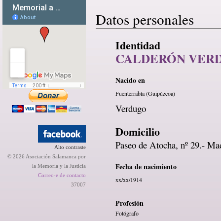
Datos personales
Identidad
CALDERÓN VERD
Nacido en
Fuenterrabía (Guipúzcoa)
Verdugo
Domicilio
Paseo de Atocha, nº 29.- Ma
Alto contraste
© 2026 Asociación Salamanca por
Fecha de nacimiento
la Memoria y la Justicia
Correo-e de contacto
xx/xx/1914
37007
Profesión
Fotógrafo