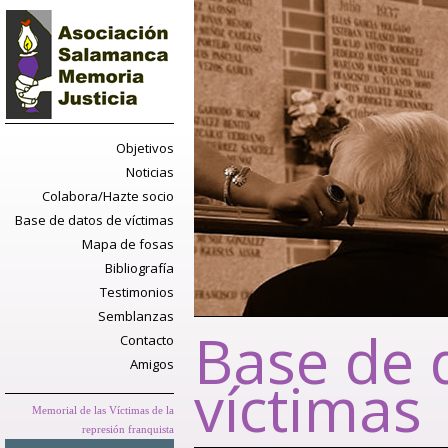
Objetivos
Noticias
Colabora/Hazte socio
Base de datos de víctimas
Mapa de fosas
Bibliografía
Testimonios
Semblanzas
Base de 
Contacto
Amigos
víctimas
Memorial de las Víctimas de la
represión franquista