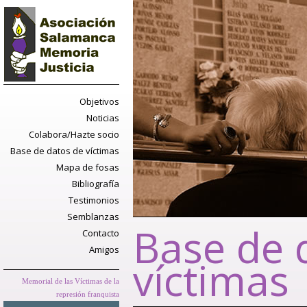
Objetivos
Noticias
Colabora/Hazte socio
Base de datos de víctimas
Mapa de fosas
Bibliografía
Testimonios
Semblanzas
Base de 
Contacto
Amigos
víctimas
Memorial de las Víctimas de la
represión franquista