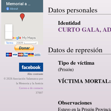
Datos personales
Identidad
CURTO GALA, A
Datos de represión
Tipo de víctima
(Prisión)
Alto contraste
VÍCTIMA MORTAL:
© 2026 Asociación Salamanca por
la Memoria y la Justicia
Correo-e de contacto
37007
Observaciones
Estuvo en la Prisión Provinc