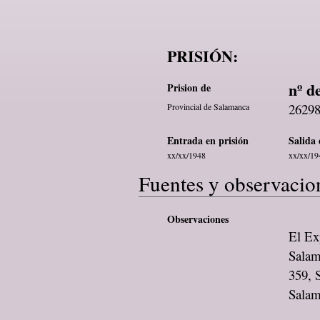
PRISIÓN:
nº d
Prision de
2629
Provincial de Salamanca
Entrada en prisión
Salida 
xx/xx/1948
xx/xx/19
Fuentes y observacio
Observaciones
El Exp
Salam
359, 
Salam