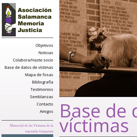
Objetivos
Noticias
Colabora/Hazte socio
Base de datos de víctimas
Mapa de fosas
Bibliografía
Testimonios
Semblanzas
Base de 
Contacto
Amigos
víctimas
Memorial de las Víctimas de la
represión franquista