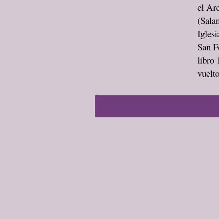
el Ar
(Sala
Igles
San F
libro
vuelto