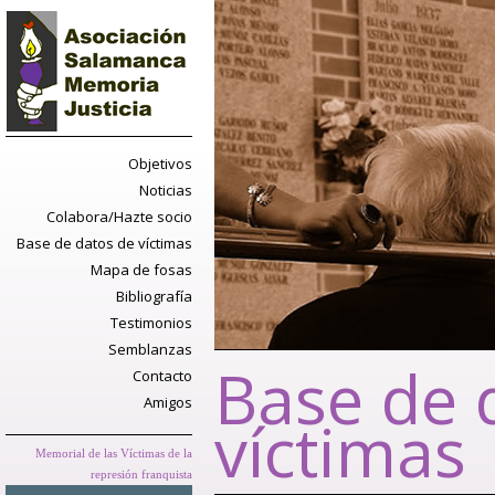
Objetivos
Noticias
Colabora/Hazte socio
Base de datos de víctimas
Mapa de fosas
Bibliografía
Testimonios
Semblanzas
Base de 
Contacto
Amigos
víctimas
Memorial de las Víctimas de la
represión franquista