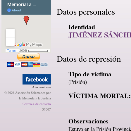
Datos personales
Identidad
JIMÉNEZ SÁNCH
Datos de represión
Tipo de víctima
(Prisión)
Alto contraste
VÍCTIMA MORTAL:
© 2026 Asociación Salamanca por
la Memoria y la Justicia
Correo-e de contacto
37007
Observaciones
Estuvo en la Prisión Provinc