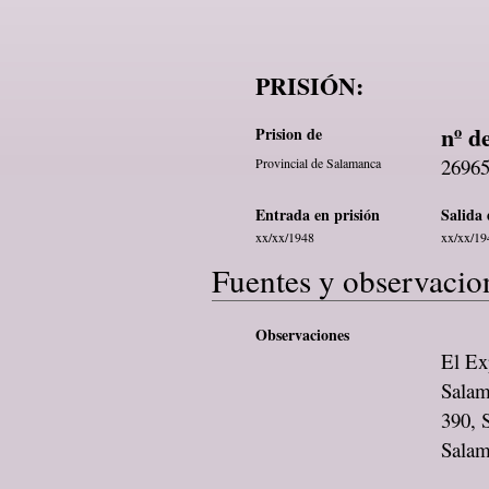
PRISIÓN:
nº d
Prision de
2696
Provincial de Salamanca
Entrada en prisión
Salida 
xx/xx/1948
xx/xx/19
Fuentes y observacio
Observaciones
El Exp
Salam
390, 
Sala