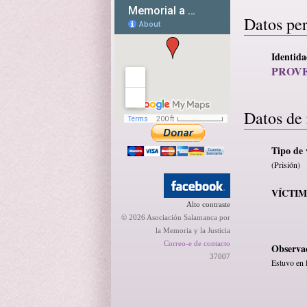
Datos pe
Identid
PROV
Datos de 
Tipo de 
(Prisión)
VÍCTI
Alto contraste
© 2026 Asociación Salamanca por
la Memoria y la Justicia
Correo-e de contacto
Observa
37007
Estuvo en 