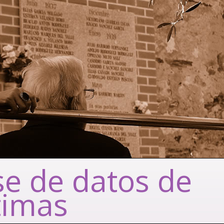
e de datos de
timas