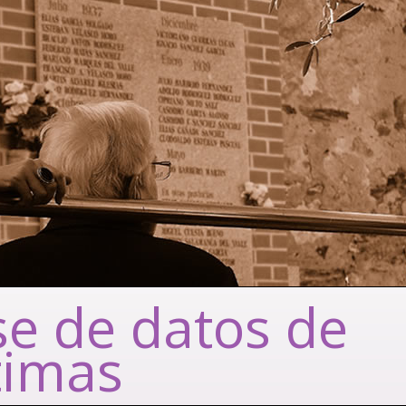
e de datos de
timas