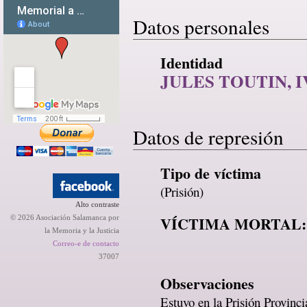
Datos personales
Identidad
JULES TOUTIN, 
Datos de represión
Tipo de víctima
(Prisión)
Alto contraste
VÍCTIMA MORTAL:
© 2026 Asociación Salamanca por
la Memoria y la Justicia
Correo-e de contacto
37007
Observaciones
Estuvo en la Prisión Provinc