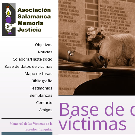
Objetivos
Noticias
Colabora/Hazte socio
Base de datos de víctimas
Mapa de fosas
Bibliografía
Testimonios
Semblanzas
Base de 
Contacto
Amigos
víctimas
Memorial de las Víctimas de la
represión franquista