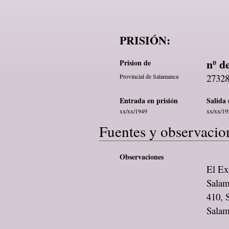
PRISIÓN:
nº d
Prision de
2732
Provincial de Salamanca
Entrada en prisión
Salida 
xx/xx/1949
xx/xx/19
Fuentes y observacio
Observaciones
El Exp
Salam
410, 
Sala