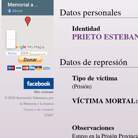
Datos personales
Identidad
PRIETO ESTEBAN
Datos de represión
Tipo de víctima
(Prisión)
Alto contraste
VÍCTIMA MORTAL:
© 2026 Asociación Salamanca por
la Memoria y la Justicia
Correo-e de contacto
37007
Observaciones
Estuvo en la Prisión Provinc