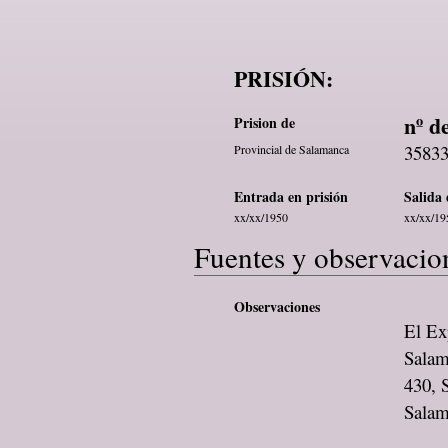
PRISIÓN:
nº d
Prision de
3583
Provincial de Salamanca
Entrada en prisión
Salida 
xx/xx/1950
xx/xx/19
Fuentes y observacio
Observaciones
El Exp
Salam
430, 
Sala