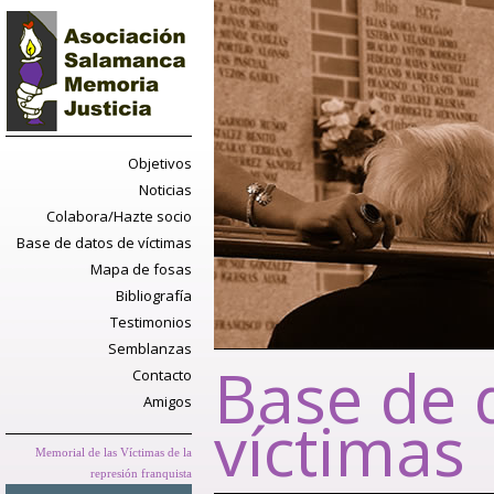
Objetivos
Noticias
Colabora/Hazte socio
Base de datos de víctimas
Mapa de fosas
Bibliografía
Testimonios
Semblanzas
Base de 
Contacto
Amigos
víctimas
Memorial de las Víctimas de la
represión franquista