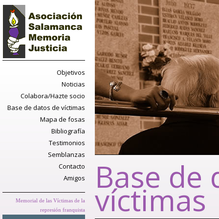
Objetivos
Noticias
Colabora/Hazte socio
Base de datos de víctimas
Mapa de fosas
Bibliografía
Testimonios
Semblanzas
Base de 
Contacto
Amigos
víctimas
Memorial de las Víctimas de la
represión franquista