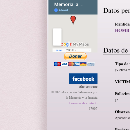
Datos pe
Identid
HOMBR
Datos de 
Tipo de 
(Victima m
VÍCTI
Alto contraste
© 2026 Asociación Salamanca por
Fallecim
la Memoria y la Justicia
¿?
Correo-e de contacto
37007
Observa
Aparecio c
Registro 