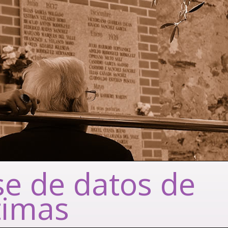
e de datos de
timas