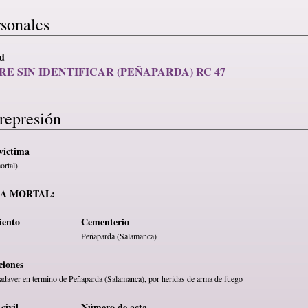
rsonales
ad
E SIN IDENTIFICAR (PEÑAPARDA) RC 47
represión
víctima
ortal)
MA MORTAL:
iento
Cementerio
Peñaparda (Salamanca)
ciones
adaver en termino de Peñaparda (Salamanca), por heridas de arma de fuego
civil
Número de acta