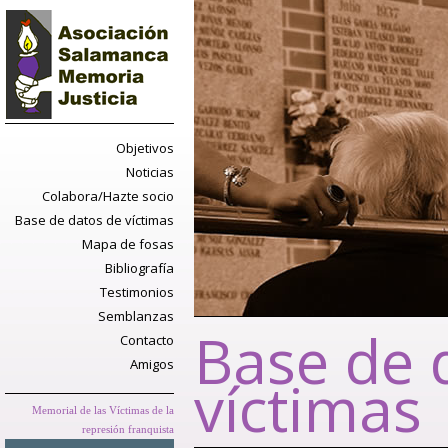
Objetivos
Noticias
Colabora/Hazte socio
Base de datos de víctimas
Mapa de fosas
Bibliografía
Testimonios
Semblanzas
Base de 
Contacto
Amigos
víctimas
Memorial de las Víctimas de la
represión franquista