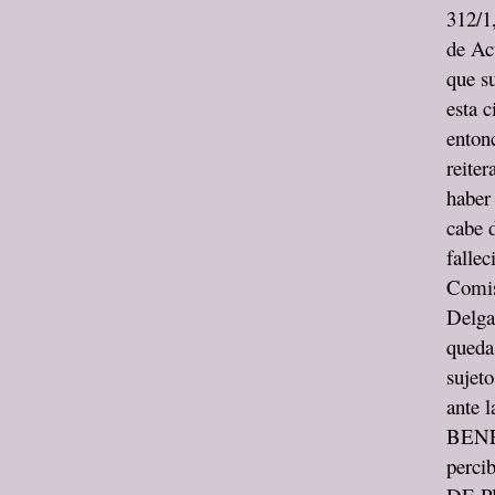
312/1
de Ac
que s
esta c
entonc
reiter
haber 
cabe 
fallec
Comis
Delga
queda 
sujeto
ante
BENE
perci