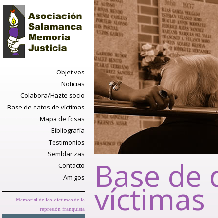
Objetivos
Noticias
Colabora/Hazte socio
Base de datos de víctimas
Mapa de fosas
Bibliografía
Testimonios
Semblanzas
Base de 
Contacto
Amigos
víctimas
Memorial de las Víctimas de la
represión franquista