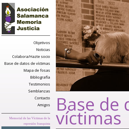
Objetivos
Noticias
Colabora/Hazte socio
Base de datos de víctimas
Mapa de fosas
Bibliografía
Testimonios
Semblanzas
Base de 
Contacto
Amigos
víctimas
Memorial de las Víctimas de la
represión franquista