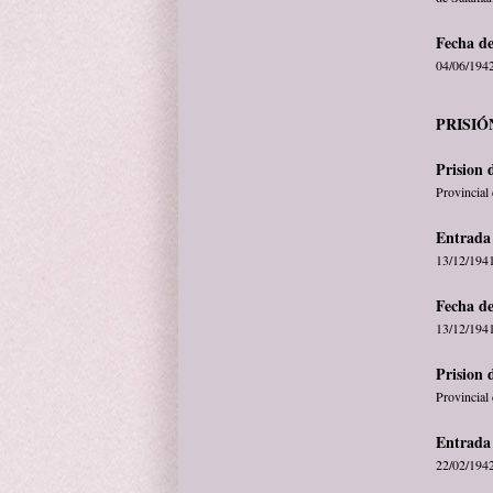
Fecha de
04/06/194
PRISIÓ
Prision 
Provincial 
Entrada 
13/12/194
Fecha de
13/12/194
Prision 
Provincial
Entrada 
22/02/194