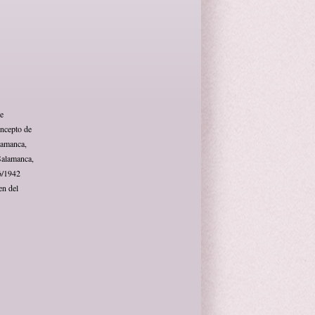
de
oncepto de
lamanca,
Salamanca,
6/1942
en del