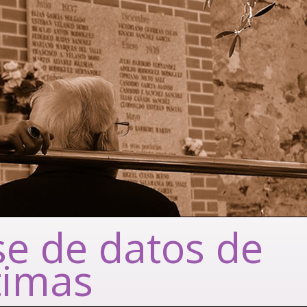
e de datos de
timas