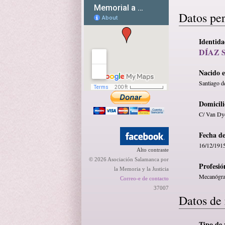
Datos pe
Identid
DÍAZ 
Nacido 
Santiago d
Domicili
C/ Van Dyc
Fecha d
16/12/191
Alto contraste
© 2026 Asociación Salamanca por
Profesió
la Memoria y la Justicia
Mecanógra
Correo-e de contacto
37007
Datos de 
Tipo de 