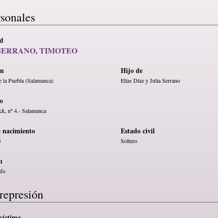
rsonales
ad
SERRANO, TIMOTEO
en
Hijo de
e la Puebla (Salamanca)
Elías Díaz y Julia Serrano
o
k, nº 4.- Salamanca
e nacimiento
Estado civil
5
Soltero
n
fo
represión
víctima