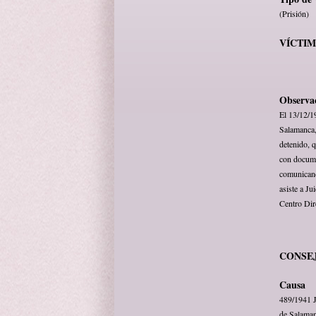
(Prisión)
VÍCTI
Observa
El 13/12/19
Salamanca, 
detenido, 
con docume
comunicand
asiste a Ju
Centro Dire
CONSE
Causa
489/1941 J
de Salama