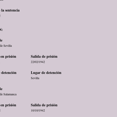
 la sentencia
2
N:
de
de Sevilla
en prisión
Salida de prisión
1
22/02/1942
 detención
Lugar de detención
1
Sevilla
de
 de Salamanca
en prisión
Salida de prisión
2
10/10/1942