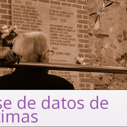
e de datos de
timas