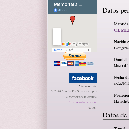
Datos pe
Identid
OLME
Nacido 
Cartagena 
Domicili
Mayor del 
Fecha d
xx/xx/191
Alto contraste
© 2026 Asociación Salamanca por
Profesió
la Memoria y la Justicia
Marmolist
Correo-e de contacto
37007
Datos de 
Tipo de 