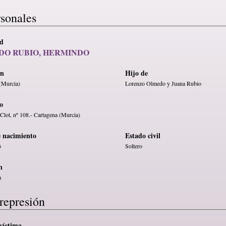
rsonales
ad
DO RUBIO, HERMINDO
en
Hijo de
(Murcia)
Lorenzo Olmedo y Juana Rubio
o
Clot, nº 108.- Cartagena (Murcia)
e nacimiento
Estado civil
6
Soltero
n
a
represión
víctima