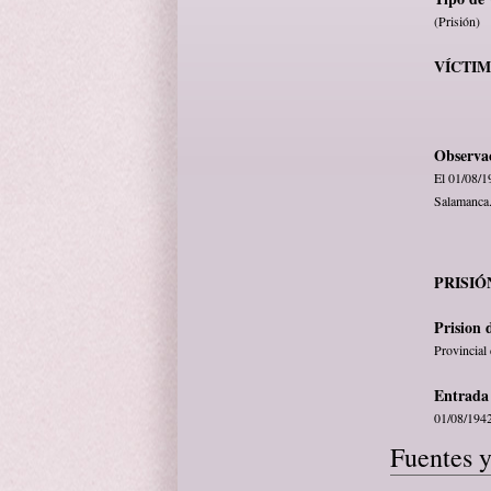
(Prisión)
VÍCTI
Observa
El 01/08/1
Salamanca.
PRISIÓ
Prision 
Provincial
Entrada 
01/08/194
Fuentes y