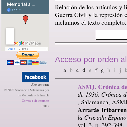
Relación de los artículos y l
Guerra Civil y la represión
incluimos el texto completo.
Acceso por orden al
a
b
c
d
e
f
g
h
i
j
ASMJ. Crónica del
Alto contraste
© 2026 Asociación Salamanca por
de 1936. Crónica de
la Memoria y la Justicia
, Salamanca, ASMJ,
Correo-e de contacto
37007
Arrarás Iribarren
la Cruzada Españo
vol. 3, p. 392-398.