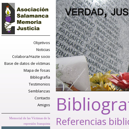
Objetivos
Noticias
Colabora/Hazte socio
Base de datos de víctimas
Mapa de fosas
Bibliografía
Testimonios
Semblanzas
Bibliogra
Contacto
Amigos
Referencias bibli
Memorial de las Víctimas de la
represión franquista