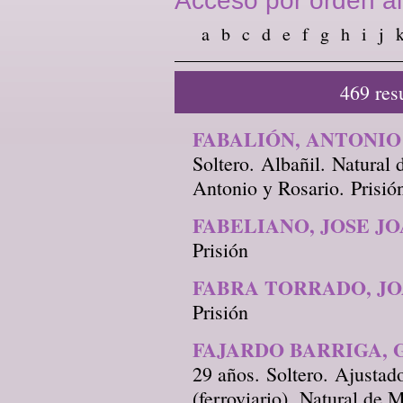
Acceso por orden al
a
b
c
d
e
f
g
h
i
j
469 res
FABALIÓN, ANTONIO
Soltero. Albañil. Natural 
Antonio y Rosario. Prisió
FABELIANO, JOSE J
Prisión
FABRA TORRADO, J
Prisión
FAJARDO BARRIGA,
29 años. Soltero. Ajustad
(ferroviario). Natural de 