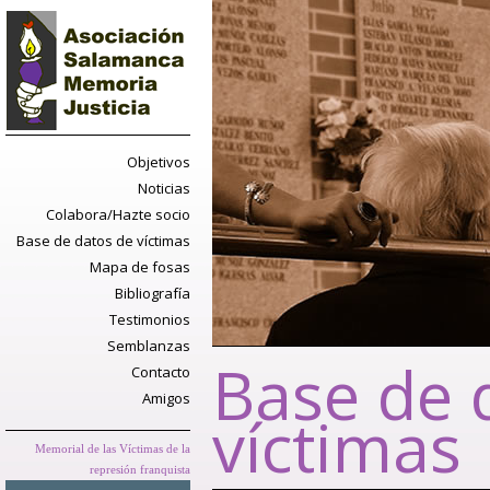
Objetivos
Noticias
Colabora/Hazte socio
Base de datos de víctimas
Mapa de fosas
Bibliografía
Testimonios
Semblanzas
Base de 
Contacto
Amigos
víctimas
Memorial de las Víctimas de la
represión franquista