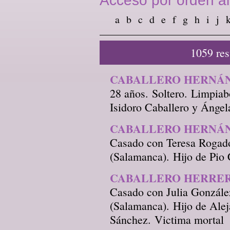
Acceso por orden al
a
b
c
d
e
f
g
h
i
j
1059 re
CABALLERO HERNÁNDE
28 años. Soltero. Limpiab
Isidoro Caballero y Ángel
CABALLERO HERNÁ
Casado con Teresa Rogado.
(Salamanca). Hijo de Pio 
CABALLERO HERRERO
Casado con Julia González
(Salamanca). Hijo de Alej
Sánchez. Victima mortal