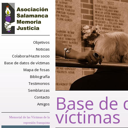
Objetivos
Noticias
Colabora/Hazte socio
Base de datos de víctimas
Mapa de fosas
Bibliografía
Testimonios
Semblanzas
Base de 
Contacto
Amigos
víctimas
Memorial de las Víctimas de la
represión franquista