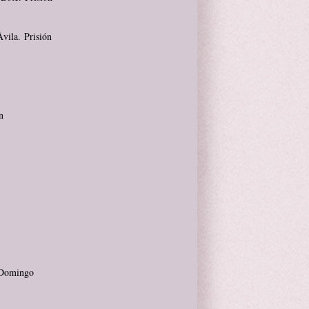
vila. Prisión
n
e Domingo