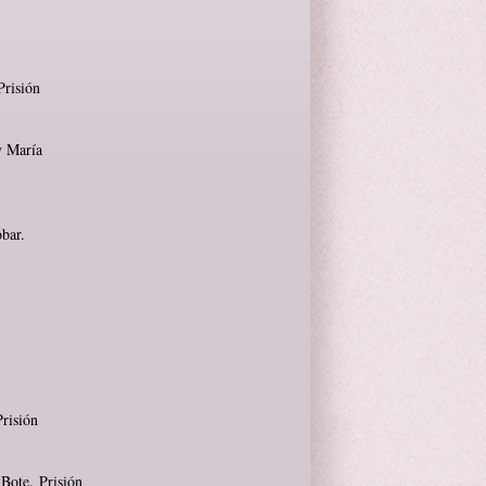
Prisión
y María
obar.
risión
 Bote. Prisión