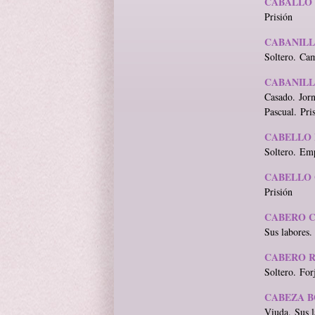
CABALLO 
Prisión
CABANILL
Soltero. Cam
CABANILL
Casado. Jorn
Pascual. Pri
CABELLO 
Soltero. Emp
CABELLO 
Prisión
CABERO C
Sus labores.
CABERO R
Soltero. For
CABEZA B
Viuda. Sus l