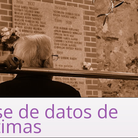
e de datos de
timas