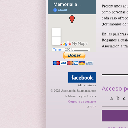
Presentamos aquí
como personas qu
cada caso ofrec
(testimonios de 
En las palabras 
Rogamos a cualqu
Asociación a tra
Alto contraste
Acceso po
© 2026 Asociación Salamanca por
a
b
c
la Memoria y la Justicia
Correo-e de contacto
37007