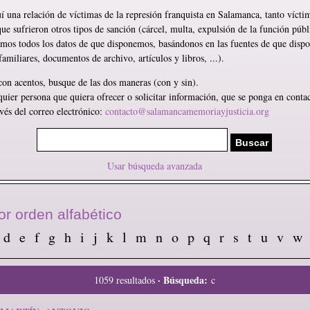
 una relación de víctimas de la represión franquista en Salamanca, tanto vícti
e sufrieron otros tipos de sanción (cárcel, multa, expulsión de la función públi
emos todos los datos de que disponemos, basándonos en las fuentes de que dis
familiares, documentos de archivo, artículos y libros, ...).
con acentos, busque de las dos maneras (con y sin).
ier persona que quiera ofrecer o solicitar información, que se ponga en contac
vés del correo electrónico:
contacto@salamancamemoriayjusticia.org
Usar búsqueda avanzada
r orden alfabético
d
e
f
g
h
i
j
k
l
m
n
o
p
q
r
s
t
u
v
w
· Búsqueda:
1059 resultados
c