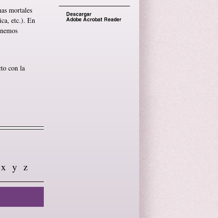
mas mortales
ca, etc.). En
ponemos
to con la
x
y
z