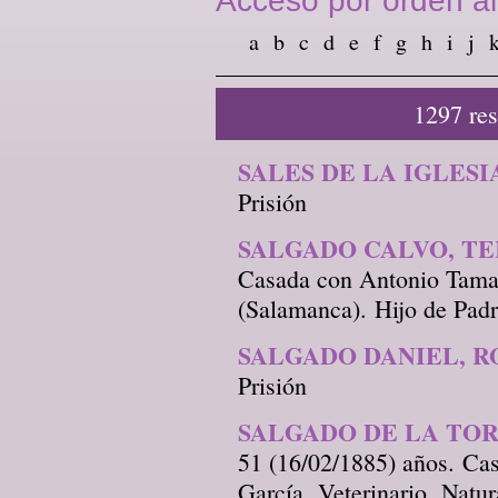
Acceso por orden al
a
b
c
d
e
f
g
h
i
j
1297 re
SALES DE LA IGLESI
Prisión
SALGADO CALVO, TE
Casada con Antonio Tamam
(Salamanca). Hijo de Pad
SALGADO DANIEL, R
Prisión
SALGADO DE LA TOR
51 (16/02/1885) años. Ca
García. Veterinario. Natu