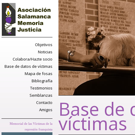
Objetivos
Noticias
Colabora/Hazte socio
Base de datos de víctimas
Mapa de fosas
Bibliografía
Testimonios
Semblanzas
Base de 
Contacto
Amigos
víctimas
Memorial de las Víctimas de la
represión franquista