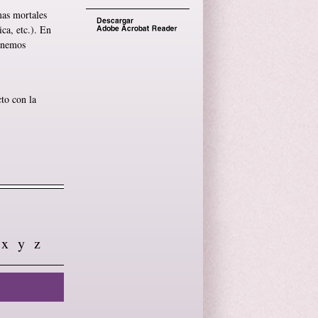
mas mortales
ca, etc.). En
ponemos
to con la
x
y
z