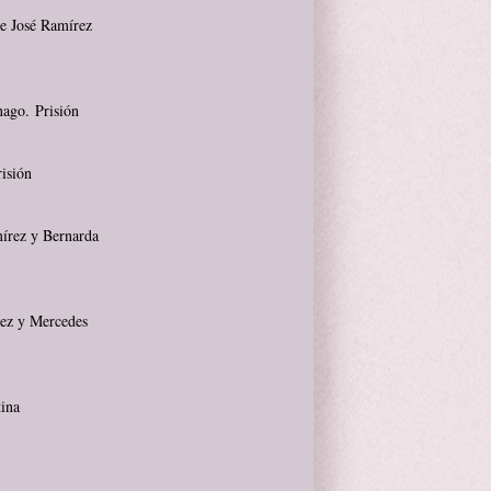
de José Ramírez
ago. Prisión
isión
írez y Bernarda
rez y Mercedes
tina