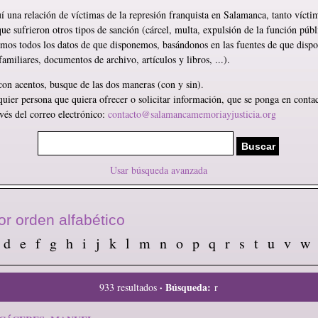
 una relación de víctimas de la represión franquista en Salamanca, tanto vícti
e sufrieron otros tipos de sanción (cárcel, multa, expulsión de la función públi
emos todos los datos de que disponemos, basándonos en las fuentes de que dis
familiares, documentos de archivo, artículos y libros, ...).
con acentos, busque de las dos maneras (con y sin).
ier persona que quiera ofrecer o solicitar información, que se ponga en contac
vés del correo electrónico:
contacto@salamancamemoriayjusticia.org
Usar búsqueda avanzada
r orden alfabético
d
e
f
g
h
i
j
k
l
m
n
o
p
q
r
s
t
u
v
w
· Búsqueda:
933 resultados
r