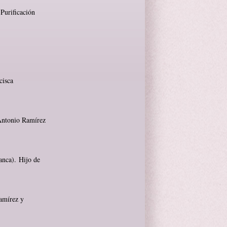
Purificación
cisca
 Antonio Ramírez
anca). Hijo de
amírez y