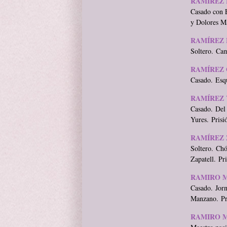
RAMÍREZ 
Casado con E
y Dolores Ma
RAMÍREZ 
Soltero. Ca
RAMÍREZ 
Casado. Esqu
RAMÍREZ 
Casado. Del
Yures. Prisi
RAMÍREZ 
Soltero. Ch
Zapatell. Pr
RAMIRO 
Casado. Jorn
Manzano. Pr
RAMIRO M