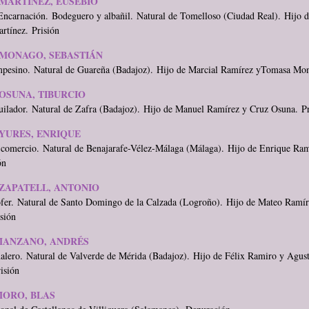
MARTÍNEZ, EUSEBIO
ncarnación. Bodeguero y albañil. Natural de Tomelloso (Ciudad Real). Hijo 
rtínez. Prisión
MONAGO, SEBASTIÁN
mpesino. Natural de Guareña (Badajoz). Hijo de Marcial Ramírez yTomasa Mon
OSUNA, TIBURCIO
ilador. Natural de Zafra (Badajoz). Hijo de Manuel Ramírez y Cruz Osuna. Pr
YURES, ENRIQUE
 comercio. Natural de Benajarafe-Vélez-Málaga (Málaga). Hijo de Enrique Ram
ón
ZAPATELL, ANTONIO
ófer. Natural de Santo Domingo de la Calzada (Logroño). Hijo de Mateo Ramí
isión
MANZANO, ANDRÉS
alero. Natural de Valverde de Mérida (Badajoz). Hijo de Félix Ramiro y Agus
isión
ORO, BLAS