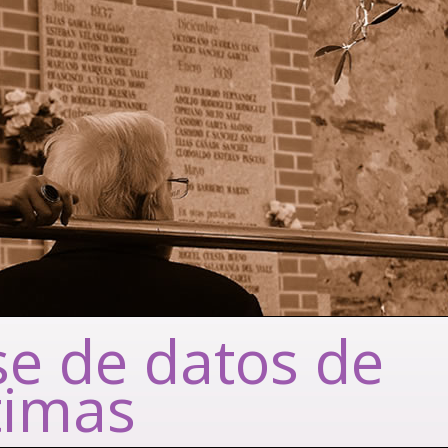
e de datos de
timas