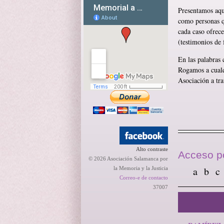
Presentamos aquí
como personas qu
cada caso ofrec
(testimonios de 
En las palabras 
Rogamos a cualqu
Asociación a tra
Alto contraste
Acceso po
© 2026 Asociación Salamanca por
a
b
c
la Memoria y la Justicia
Correo-e de contacto
37007