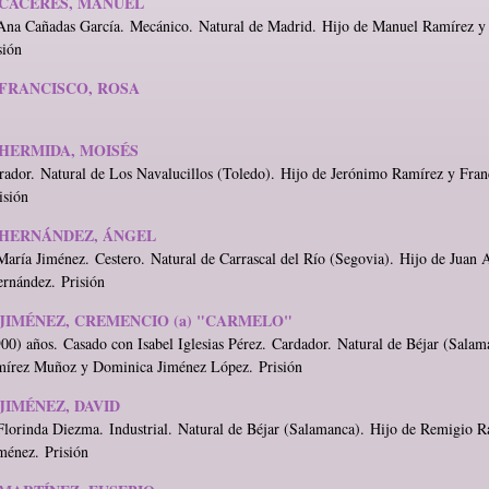
CÁCERES, MANUEL
Ana Cañadas García. Mecánico. Natural de Madrid. Hijo de Manuel Ramírez y 
sión
FRANCISCO, ROSA
HERMIDA, MOISÉS
ador. Natural de Los Navalucillos (Toledo). Hijo de Jerónimo Ramírez y Fran
isión
HERNÁNDEZ, ÁNGEL
aría Jiménez. Cestero. Natural de Carrascal del Río (Segovia). Hijo de Juan
rnández. Prisión
JIMÉNEZ, CREMENCIO (a) "CARMELO"
00) años. Casado con Isabel Iglesias Pérez. Cardador. Natural de Béjar (Salam
írez Muñoz y Dominica Jiménez López. Prisión
JIMÉNEZ, DAVID
lorinda Diezma. Industrial. Natural de Béjar (Salamanca). Hijo de Remigio R
ménez. Prisión