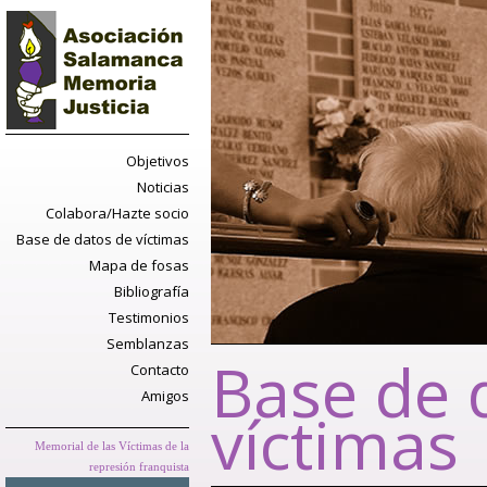
Objetivos
Noticias
Colabora/Hazte socio
Base de datos de víctimas
Mapa de fosas
Bibliografía
Testimonios
Semblanzas
Base de 
Contacto
Amigos
víctimas
Memorial de las Víctimas de la
represión franquista