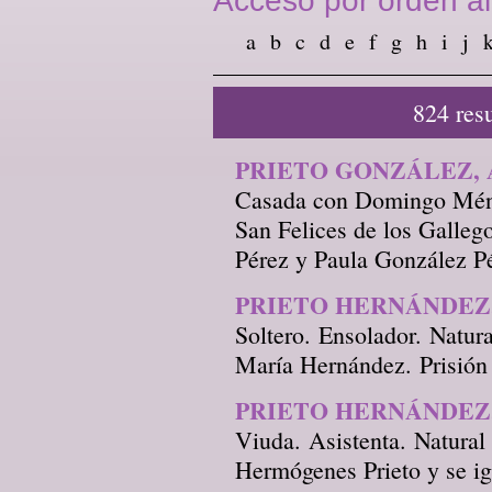
Acceso por orden al
a
b
c
d
e
f
g
h
i
j
824 res
PRIETO GONZÁLEZ, 
Casada con Domingo Ménd
San Felices de los Galleg
Pérez y Paula González Pé
PRIETO HERNÁNDEZ,
Soltero. Ensolador. Natur
María Hernández. Prisión
PRIETO HERNÁNDEZ
Viuda. Asistenta. Natural
Hermógenes Prieto y se ig